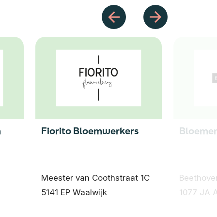
m
Fiorito Bloemwerkers
Bloemen
Meester van Coothstraat 1C
Beethoven
5141 EP Waalwijk
1077 JA 