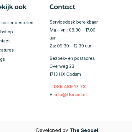
ekijk ook
Contact
Servicedesk bereikbaar
ticulier bestellen
Ma – vrij: 08.30 – 17.00
bshop
uur
ntact
Za: 09.30 – 12:30 uur
catures
Bezoek- en postadres
ogs
Overweg 23
1713 HX Obdam
T
085 489 17 73
E
info@floranl.nl
Developed by
The Sequel