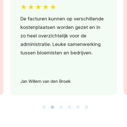
★
★
★
★
★
Hele fijne organisatie om mee samen
te werken! Ze ontzorgen jou als
bloemist en ze hebben een super
systeem voor bedrijven om
bestellingen te plaatsen. Korte lijntjes
en direct contact bij vragen! Super
organisatie!
Petri Rijsdijk – Fiori Bloemen