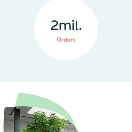
2
mil.
Orders