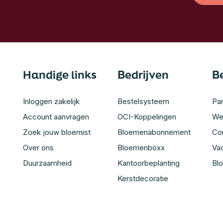
Handige links
Bedrijven
B
Inloggen zakelijk
Bestelsysteem
Par
Account aanvragen
OCI-Koppelingen
We
Zoek jouw bloemist
Bloemenabonnement
Co
Over ons
Bloemenboxx
Va
Duurzaamheid
Kantoorbeplanting
Bl
Kerstdecoratie