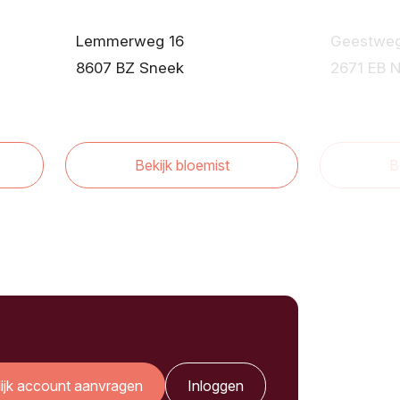
Lemmerweg 16
Geestwe
8607 BZ Sneek
2671 EB N
Bekijk bloemist
B
lijk account aanvragen
Inloggen