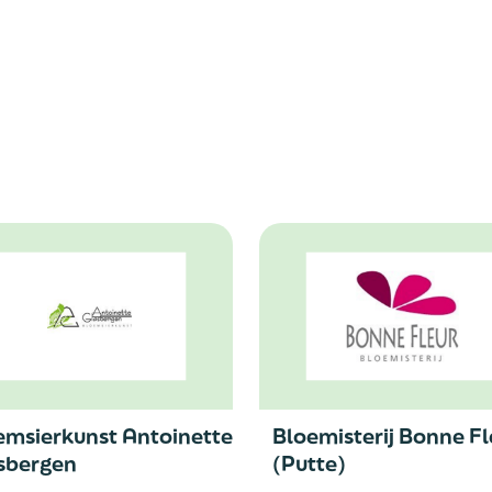
emsierkunst Antoinette
Bloemisterij Bonne Fl
sbergen
(Putte)