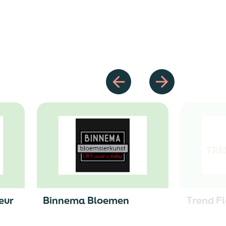
eur
Binnema Bloemen
Trend F