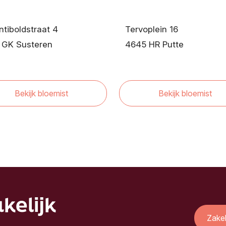
tiboldstraat 4
Tervoplein 16
 GK Susteren
4645 HR Putte
Bekijk bloemist
Bekijk bloemist
kelijk
Zake