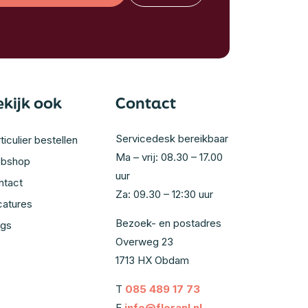
ekijk ook
Contact
Servicedesk bereikbaar
ticulier bestellen
Ma – vrij: 08.30 – 17.00
bshop
uur
ntact
Za: 09.30 – 12:30 uur
catures
Bezoek- en postadres
ogs
Overweg 23
1713 HX Obdam
T
085 489 17 73
E
info@floranl.nl