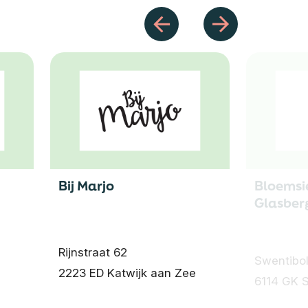
Bij Marjo
Bloemsi
Glasber
Rijnstraat 62
Swentibol
2223 ED Katwijk aan Zee
6114 GK 