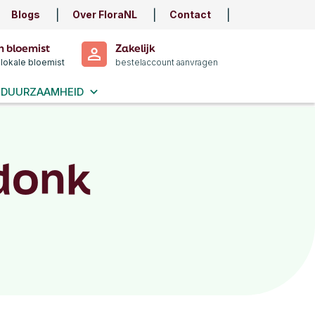
Blogs
Over FloraNL
Contact
n bloemist
Zakelijk
 lokale bloemist
bestelaccount aanvragen
DUURZAAMHEID
donk