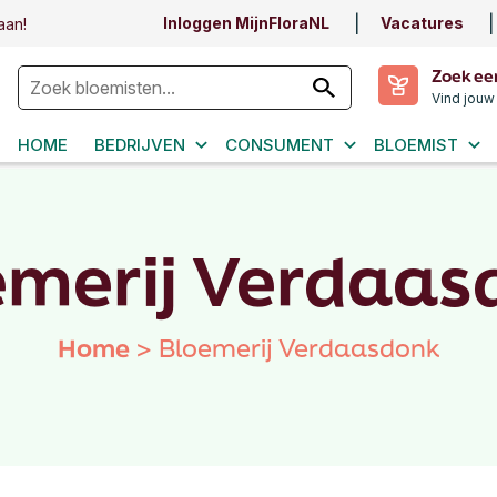
Inloggen MijnFloraNL
Vacatures
aan!
Zoek ee
Vind jouw
HOME
BEDRIJVEN
CONSUMENT
BLOEMIST
emerij Verdaas
Home
>
Bloemerij Verdaasdonk