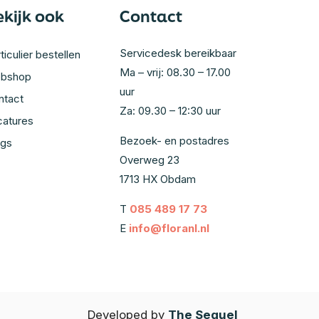
ekijk ook
Contact
Servicedesk bereikbaar
ticulier bestellen
Ma – vrij: 08.30 – 17.00
bshop
uur
ntact
Za: 09.30 – 12:30 uur
catures
Bezoek- en postadres
ogs
Overweg 23
1713 HX Obdam
T
085 489 17 73
E
info@floranl.nl
Developed by
The Sequel