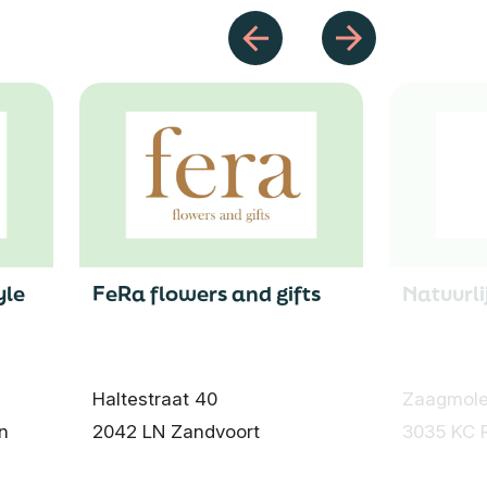
yle
FeRa flowers and gifts
Natuurl
Haltestraat 40
Zaagmole
n
2042 LN Zandvoort
3035 KC 