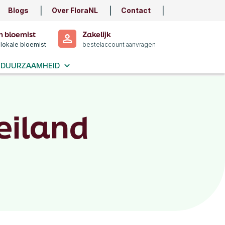
Blogs
Over FloraNL
Contact
n bloemist
Zakelijk
 lokale bloemist
bestelaccount aanvragen
DUURZAAMHEID
eiland