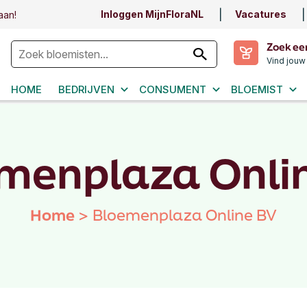
Inloggen MijnFloraNL
Vacatures
aan!
Zoek ee
Vind jouw
HOME
BEDRIJVEN
CONSUMENT
BLOEMIST
menplaza Onli
Home
>
Bloemenplaza Online BV