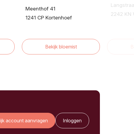
Langstraa
Meenthof 41
2242 KN 
1241 CP Kortenhoef
Bekijk bloemist
B
lijk account aanvragen
Inloggen