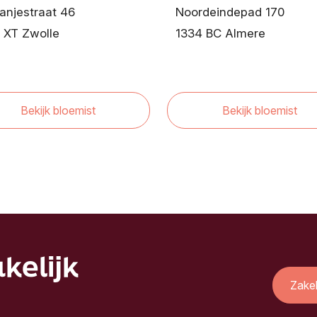
anjestraat 46
Noordeindepad 170
 XT Zwolle
1334 BC Almere
Bekijk bloemist
Bekijk bloemist
kelijk
Zake