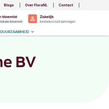
Blogs
Over FloraNL
Contact
n bloemist
Zakelijk
 lokale bloemist
bestelaccount aanvragen
DUURZAAMHEID
ne BV