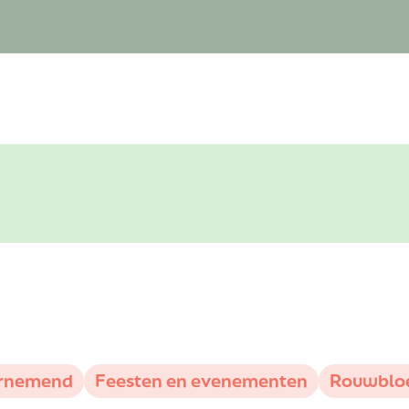
rnemend
Feesten en evenementen
Rouwblo