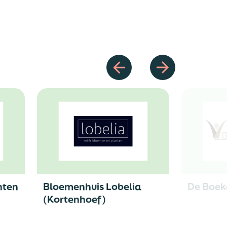
nten
Bloemenhuis Lobelia
De Boek
(Kortenhoef)