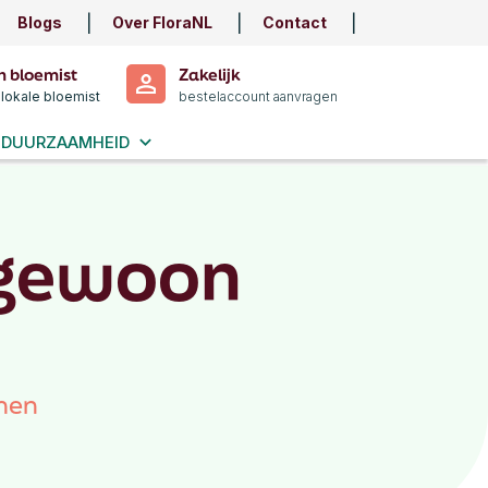
Blogs
Over FloraNL
Contact
n bloemist
Zakelijk
 lokale bloemist
bestelaccount aanvragen
DUURZAAMHEID
 gewoon
men