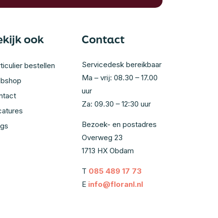
ekijk ook
Contact
Servicedesk bereikbaar
ticulier bestellen
Ma – vrij: 08.30 – 17.00
bshop
uur
ntact
Za: 09.30 – 12:30 uur
catures
Bezoek- en postadres
ogs
Overweg 23
1713 HX Obdam
T
085 489 17 73
E
info@floranl.nl