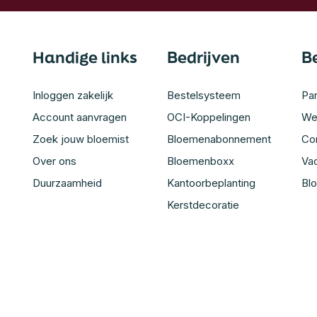
Handige links
Bedrijven
B
Inloggen zakelijk
Bestelsysteem
Par
Account aanvragen
OCI-Koppelingen
We
Zoek jouw bloemist
Bloemenabonnement
Co
Over ons
Bloemenboxx
Va
Duurzaamheid
Kantoorbeplanting
Bl
Kerstdecoratie