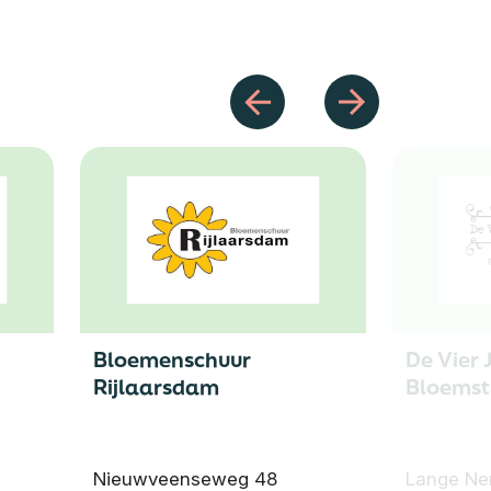
Bloemenschuur
De Vier 
Rijlaarsdam
Bloemst
Nieuwveenseweg 48
Lange Ne