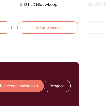
2421 LD Nieuwkoop
8302 EE 
Bekijk bloemist
B
lijk account aanvragen
Inloggen