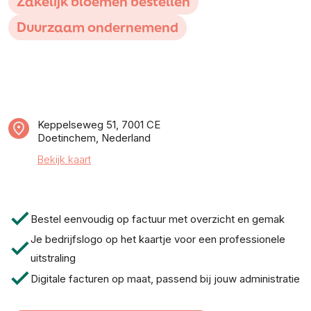
Zakelijk bloemen bestellen
Duurzaam ondernemend
Keppelseweg 51, 7001 CE
Doetinchem, Nederland
Bekijk kaart
check
Bestel eenvoudig op factuur met overzicht en gemak
Je bedrijfslogo op het kaartje voor een professionele
check
uitstraling
check
Digitale facturen op maat, passend bij jouw administratie