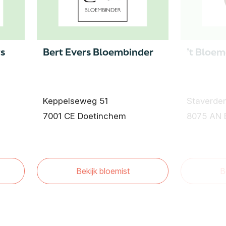
ts
Bert Evers Bloembinder
’t Bloe
Keppelseweg 51
Staverde
7001 CE Doetinchem
8075 AN 
Bekijk bloemist
B