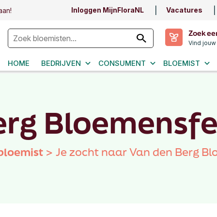
Inloggen MijnFloraNL
Vacatures
aan!
Zoek ee
Vind jouw
HOME
BEDRIJVEN
CONSUMENT
BLOEMIST
erg Bloemensfe
bloemist
>
Je zocht naar Van den Berg B