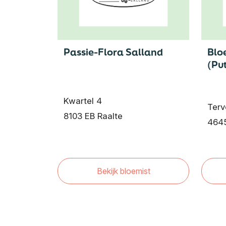
Passie-Flora Salland
Blo
(Pu
Kwartel 4
Terv
8103 EB Raalte
4645
Bekijk bloemist