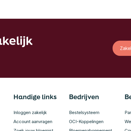
kelijk
Zake
Handige links
Bedrijven
B
Inloggen zakelijk
Bestelsysteem
Par
Account aanvragen
OCI-Koppelingen
We
Zoek jouw bloemist
Bloemenabonnement
Co