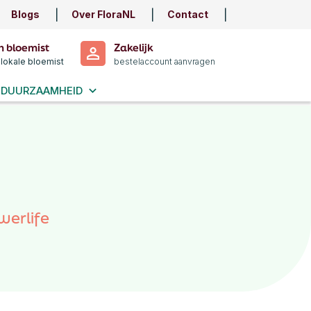
Blogs
Over FloraNL
Contact
n bloemist
Zakelijk
 lokale bloemist
bestelaccount aanvragen
DUURZAAMHEID
werlife