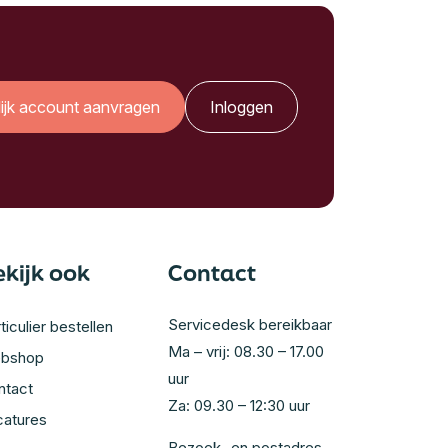
lijk account aanvragen
Inloggen
ekijk ook
Contact
Servicedesk bereikbaar
ticulier bestellen
Ma – vrij: 08.30 – 17.00
bshop
uur
ntact
Za: 09.30 – 12:30 uur
catures
Bezoek- en postadres