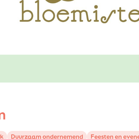
n
rk
Duurzaam ondernemend
Feesten en eve