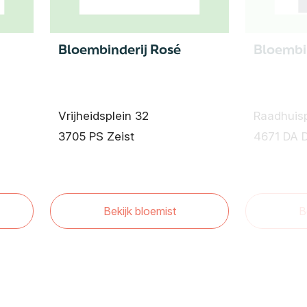
Bloembinderij Rosé
Bloembi
Vrijheidsplein 32
Raadhuisp
3705 PS Zeist
4671 DA D
Bekijk bloemist
B