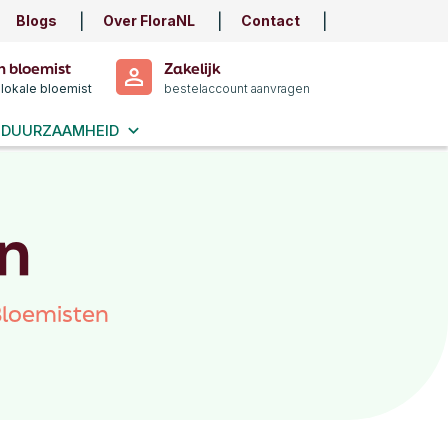
Blogs
Over FloraNL
Contact
n bloemist
Zakelijk
 lokale bloemist
bestelaccount aanvragen
DUURZAAMHEID
n
Bloemisten