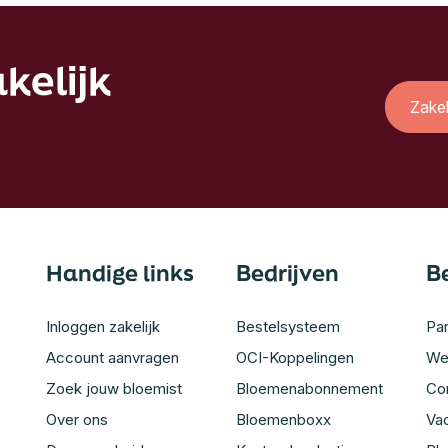
kelijk
Zake
Handige links
Bedrijven
B
Inloggen zakelijk
Bestelsysteem
Par
Account aanvragen
OCI-Koppelingen
We
Zoek jouw bloemist
Bloemenabonnement
Co
Over ons
Bloemenboxx
Va